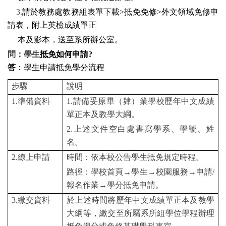
3.
請於教務處教務組表單下載>抵免免修>外文領域免修申
請表，附上英檢成績單正
本及影本，送至系所辦公室。
問：學生
抵免如何申請?
答
：學生申請抵免學分流程
步驟
說明
1.準備資料
1.請備妥原畢（肄）業學校歷年中文成績
單正本及教學大綱。
2.上述文件空白處書寫學系、學號、姓
名。
2.線上申請
時間：依本校公告學生抵免規定時程。
路徑：學校首頁→學生→校園服務→申請/
報名作業→學分抵免申請。
3.繳交資料
於上述時間將歷年中文成績單正本及教學
大綱等，繳交至所屬系所組學位學程辦理