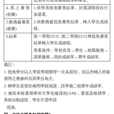
抵免學分或免修基礎學科事宜。
4.系上審查
1.依學系抵免審查結果，於選課階段自行
(初審)
加退選。
2.依教務處抵免審查結果，轉入學生成績
5.教務處審查
檔。
(複審)
6.結果
第一學期10/31 /第二學期03/31將抵免審查
結果轉入學生成績檔。
查看路徑：學校首頁→學生→校園服務→
課業服務→我的成績單→歷年成績單。
備註：
1. 抵免學分以入學當學期辦理一次為原則，並以所轉入班級
適用之應修科目與學分為主。
2. 轉學生若曾於兩間學校就讀，請準備二校歷年成績單。
3. 修習本校暑期專班大學先修課程(AM)，通過及格標準，
系統自動認抵，學生不需申請
抵免。